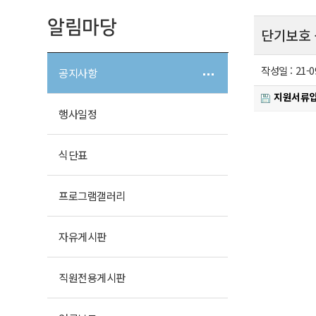
알림마당
단기보호 
작성일 :
21-0
공지사항
지원서류입
행사일정
식단표
프로그램
갤러리
자유
게시판
직원전용
게시판