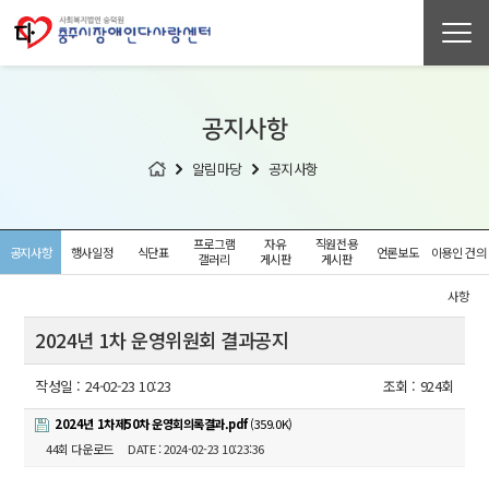
공지사항
알림마당
공지사항
프로그램
자유
직원전용
공지사항
행사일정
식단표
언론보도
이용인 건의
갤러리
게시판
게시판
사항
2024년 1차 운영위원회 결과공지
작성일 :
24-02-23 10:23
조회 :
924회
2024년 1차제50차 운영회의록결과.pdf
(359.0K)
44회 다운로드
DATE : 2024-02-23 10:23:36