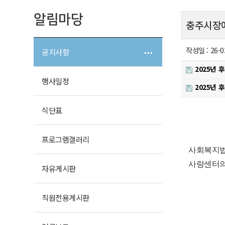
알림마당
충주시장애
작성일 :
26-0
공지사항
2025년
행사일정
2025년
식단표
프로그램
갤러리
사회복지법
사랑센터의
자유
게시판
직원전용
게시판