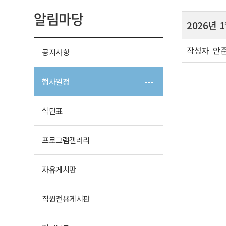
알림마당
2026년
작성자
안
공지사항
행사일정
식단표
프로그램
갤러리
자유
게시판
직원전용
게시판