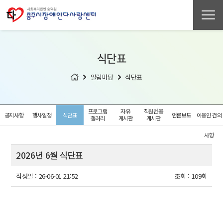
식단표
알림마당
식단표
프로그램
자유
직원전용
공지사항
행사일정
식단표
언론보도
이용인 건의
갤러리
게시판
게시판
사항
2026년 6월 식단표
작성일 :
26-06-01 21:52
조회 :
109회