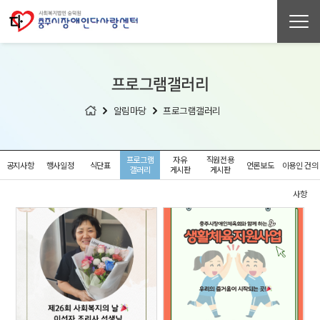
프로그램
갤러리
알림마당
프로그램
갤러리
프로그램
자유
직원전용
공지사항
행사일정
식단표
언론보도
이용인 건의
갤러리
게시판
게시판
사항