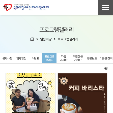
프로그램
갤러리
알림마당
프로그램
갤러리
프로그램
자유
직원전용
공지사항
행사일정
식단표
언론보도
이용인 건의
갤러리
게시판
게시판
사항