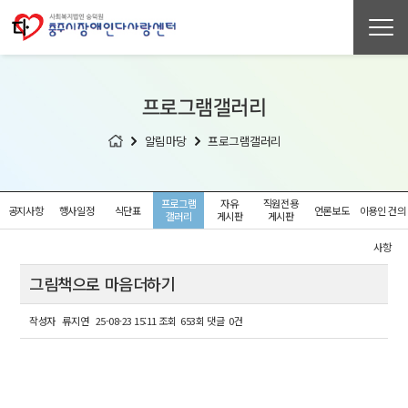
프로그램
갤러리
알림마당
프로그램
갤러리
프로그램
자유
직원전용
공지사항
행사일정
식단표
언론보도
이용인 건의
갤러리
게시판
게시판
사항
그림책으로 마음더하기
작성자
류지연
25-08-23 15:11
조회
653회
댓글
0건