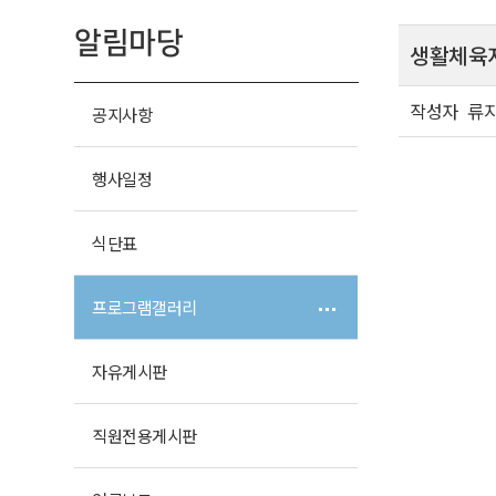
알림마당
생활체육
작성자
류
공지사항
행사일정
식단표
프로그램
갤러리
자유
게시판
직원전용
게시판