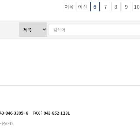
처음
이전
6
7
8
9
10
043-846-3305~6
FAX : 043-852-1231
ERVED.