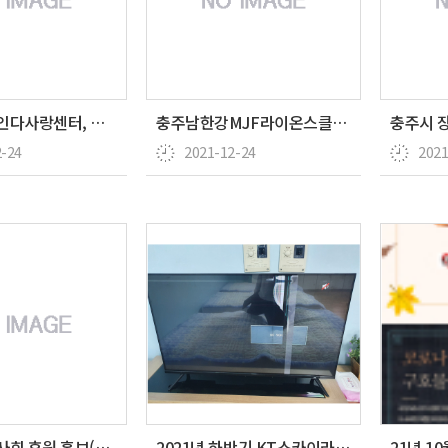
충주시장애인다사랑센터, 자립생활지원 참여 희망자 모집
충주남한강MJF라이온스클럽, 100만원 상당 쌀 전달
2-24
2021-12-24
2021
등대지기봉사회 후원 홍보(충주신문)
2021년 하반기 KT스카이라이프 “사랑의 안테나” 사…