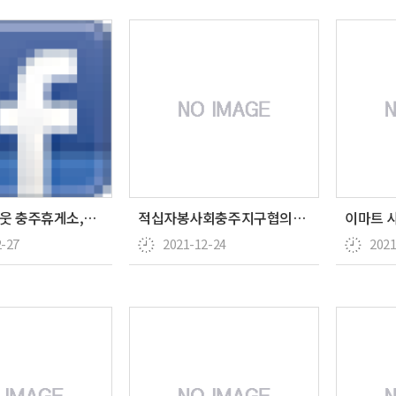
"(주)인앤아웃 충주휴게소,충주시장애인다사랑센터와 함께…
적십자봉사회충주지구협의회 (사랑의 고추장 나눔-고추장 …
2-27
2021-12-24
2021