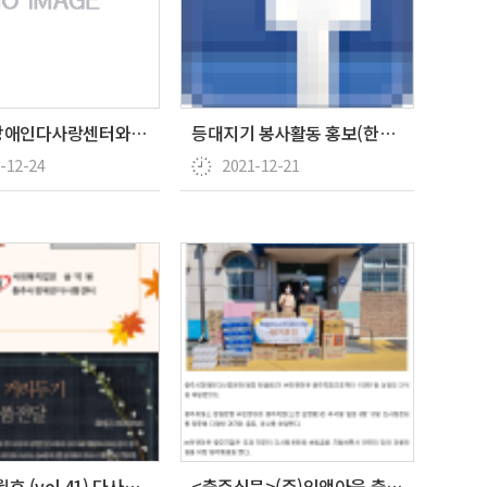
충주시 장애인다사랑센터와 대한적십자사봉사회 충주지구협의…
등대지기 봉사활동 홍보(한국공보뉴스)
-12-24
2021-12-21
21년 10월호 (vol.41) 다사랑 뉴스레터
<충주신문>(주)인앤아웃 충주휴게소, 추석 맞이 나눔 …