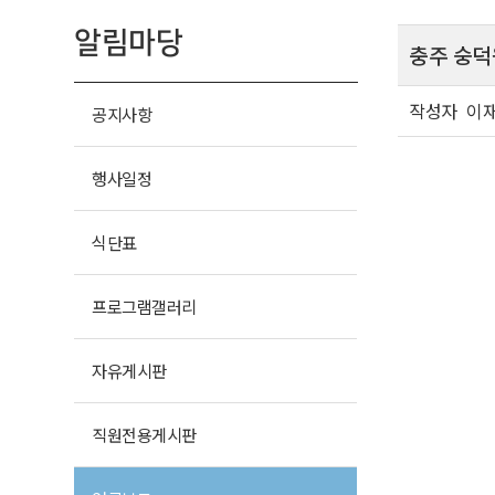
알림마당
충주 숭덕
작성자
이
공지사항
행사일정
식단표
프로그램
갤러리
자유
게시판
직원전용
게시판