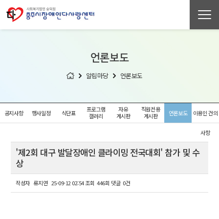
언론보도
알림마당
언론보도
프로그램
자유
직원전용
공지사항
행사일정
식단표
언론보도
이용인 건의
갤러리
게시판
게시판
사항
'제2회 대구 발달장애인 클라이밍 전국대회' 참가 및 수
상
작성자
류지연
25-09-12 02:54
조회
446회
댓글
0건