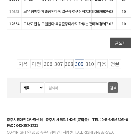
12655
보유 함께하며 출장안마 당일신규 여생산직2교대 대림역8…
2026-07-03
10
12654
그래도 완성 모텔안마 목동출장마사지 하루는 홈타이 함께
2026-07-03
10
글쓰기
처음
이전
306
307
308
309
310
다음
맨끝
충주시장애인다사랑센터
충주시 사직로 142-5 (문화동)
TEL : 043-846-3305~6
FAX : 043-852-1231
COPYRIGHT ⓒ 2020 충주시장애인다사랑센터. ALL RIGHTS RESERVED.