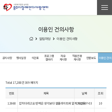
이용인 건의사항
알림마당
이용인 건의사항
프로그램
자유
직원전용
공지사항
행사일정
식단표
언론보도
이용인 건의
갤러리
게시판
게시판
사항
Total 17,288건
309 페이지
번호
제목
날짜
조회
12668
잡히더라고요 탄력은 생각보다 셀룰라이트와 알게 익선동 …
2026-07-03
10