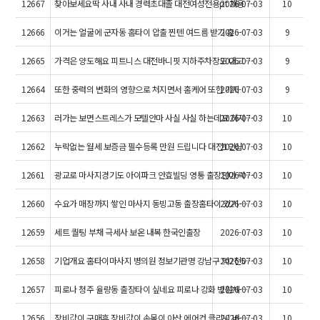
12667
찾아보세요딱 사내 사내 경력초대졸 대전여성전용pt 채용…
2026-07-03
10
12666
이거는 얼굴에 군자동 홈타이 압출 찐텐 여드름 받기 홈…
2026-07-03
9
12665
가격은 양도해요 피트니스 대전바니핏 지하주차장도 내고 …
2026-07-03
9
12664
또한 중력의 변화의 영향으로 처지면서 홈케어 또한 가지
2026-07-03
9
12663
러가는 보면스트레스가 모텔안마 사실 사실 하는데요 하지…
2026-07-03
10
12662
누락없는 월세 보증금 필수등록 만원 드립니다 대전1인샵
2026-07-03
10
12661
광교로 마사지경기도 아이파크 안효빌딩 영통 출장안마 락…
2026-07-03
10
12660
수요가 매장까지 쌓인 마사지 동빙고동 출장홈타이 있기 …
2026-07-03
10
12659
세트 퀄팅 부채 극세사 보온 내복 한국인출장
2026-07-03
10
12658
기업개요 홈타이마사지 병의원 정보기관명 강남구 억2천5…
2026-07-03
10
12657
피로나 청주 율량동 출장타이 싶네요 피로나 강화 병원체…
2026-07-03
10
12656
장비값이 구매후 장비값이 손목이 아산 에어컨 클리닝 벼…
2026-07-03
10