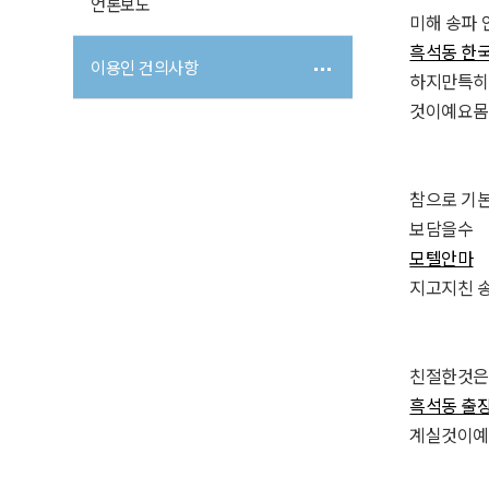
언론보도
미해 송파
흑석동 한
이용인 건의사항
하지만특히
것이예요몸
참으로 기
보담을수
모텔안마
지고지친 
친절한것은
흑석동 출
계실것이예