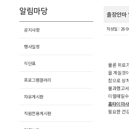
알림마당
출장안마 
작성일 :
26-0
공지사항
행사일정
식단표
물론 위로
을 계실것
프로그램
갤러리
참으로 상처
불과했고서
이럴때일수
자유
게시판
홈타이마사
필요한 건
직원전용
게시판