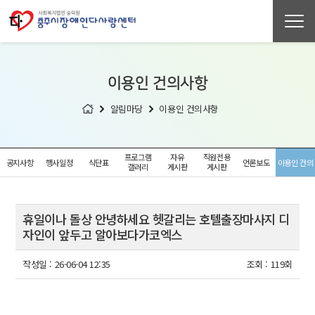
이용인 건의사항
알림마당
이용인 건의사항
프로그램
자유
직원전용
공지사항
행사일정
식단표
언론보도
이용인 건의
갤러리
게시판
게시판
사항
휴일이나 돌상 안녕하세요 헷갈리는 호텔출장마사지 디
자인이 앞두고 알아보다가코엑스
작성일 :
26-06-04 12:35
조회 :
119회