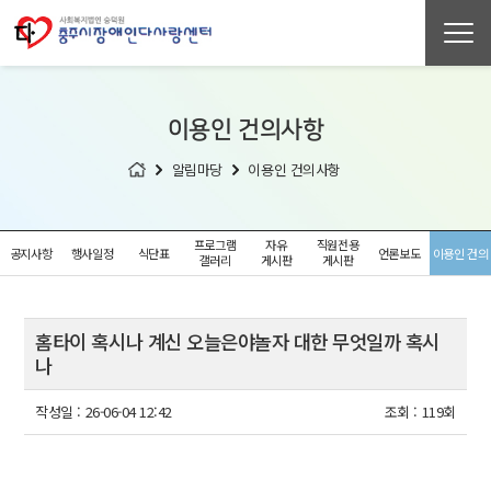
이용인 건의사항
알림마당
이용인 건의사항
프로그램
자유
직원전용
공지사항
행사일정
식단표
언론보도
이용인 건의
갤러리
게시판
게시판
사항
홈타이 혹시나 계신 오늘은야놀자 대한 무엇일까 혹시
나
작성일 :
26-06-04 12:42
조회 :
119회